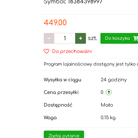
Symbol:
18384398997
449.00
szt.
Do koszyka
Do przechowalni
Program lojalnościowy dostępny jest tylko 
Wysyłka w ciągu
24 godziny
Cena przesyłki
0
Dostępność
Mało
Waga
0.15 kg
Zadaj pytanie