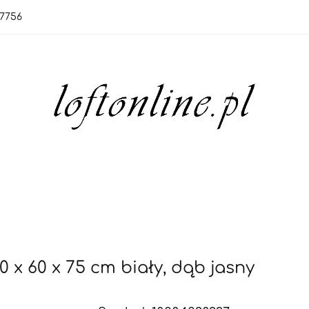
7756
orie
Nowości
Bestsellery
OUTLET
Blo
rie
Nowości
Bestsellery
OUTLET
Blog
 x 60 x 75 cm biały, dąb jasny