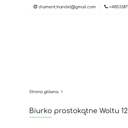
diament.handel@gmail.com
+4853387
Kateg
Katego
Strona główna
Biurko prostokątne Woltu 120