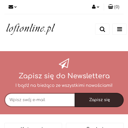
(
0
)
Zaloguj się
Zarejestruj się
Dodaj zgłoszenie
Zapisz się do Newslettera
I bądź na bieżąco ze wszystkimi nowościami!