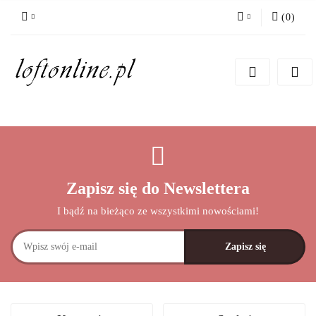
(
0
)
Zaloguj się
Zarejestruj się
Dodaj zgłoszenie
Zapisz się do Newslettera
I bądź na bieżąco ze wszystkimi nowościami!