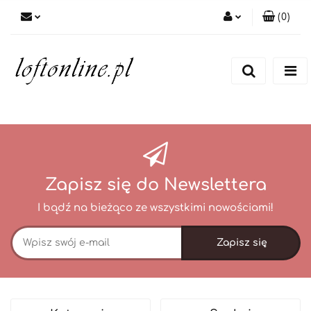
(
0
)
Zaloguj się
Zarejestruj się
Dodaj zgłoszenie
Zapisz się do Newslettera
I bądź na bieżąco ze wszystkimi nowościami!