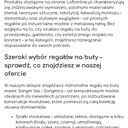
Produkty dostępne na stronie Loftonline.pl charakteryzują
się zróżnicowanymi wymiarami, solidnymi materiałami
(metal, tworzywo sztuczne, tekstylia), łatwością montażu i
demontażu oraz stylowym wyglądem – od prostych
regałów po industrialne modele z metalową ramą. Bez
względu na to, czy szukasz regału na buty do
przedpokoju, garderoby czy estetycznego stojaka na
korytarz – w tej kategorii znajdziesz rozwiązanie
dopasowane do swoich potrzeb.
Szeroki wybór regałów na buty –
sprawdź, co znajdziesz w naszej
ofercie
W naszym sklepie znajdziesz różnorodne regały na buty
marek Songm Vas i Songmics – od kompaktowych modeli
idealnych do niewielkich przestrzeni, po rozbudowane
konstrukcje modułowe, które pomieszczą całą kolekcję
obuwia domowników.
Szafki modułowe – składane, lekkie, dostępne w kilku
kolorach (biały, szary, czarny), umożliwiają
konfigurację półek zgodnie z własnymi potrzebami.