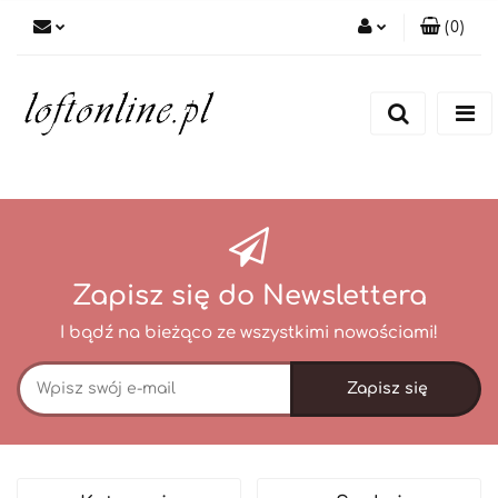
(
0
)
Zaloguj się
Zarejestruj się
Dodaj zgłoszenie
Zapisz się do Newslettera
I bądź na bieżąco ze wszystkimi nowościami!