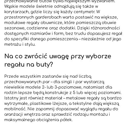
przechowywanie butów bywa największym wyzwaniem.
Wąskie modele świetnie odnajdują się także w
korytarzach, gdzie liczy się każdy centymetr. W
przestronnych garderobach warto postawić na większe,
modułowe regały obuwnicze, które pomieszczą obuwie
sezonowe, codzienne oraz dodatki. Dzięki różnorodności
dostępnych rozmiarów i form, bez trudu dopasujesz regał
do specyfiki danego pomieszczenia – niezależnie od jego
metrażu i stylu.
Na co zwrócić uwagę przy wyborze
regału na buty?
Przede wszystkim zastanów się nad liczbą
przechowywanych par – dla singli i par wystarczą
niewielkie modele 2- lub 3-poziomowe, natomiast dla
rodzin lepsze będą konstrukcje z 5 lub więcej poziomami.
Istotny jest również materiał – metalowe regały są bardzo
wytrzymałe, plastikowe lżejsze, a tekstylne dają większą
mobilność. Nie zapomnij dopasować wyglądu regału do
aranżacji wnętrza oraz sprawdzić rodzaju montażu i
maksymalnego obciążenia półek.