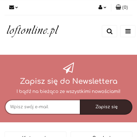
(
0
)
Zaloguj się
Zarejestruj się
Dodaj zgłoszenie
Zapisz się do Newslettera
I bądź na bieżąco ze wszystkimi nowościami!