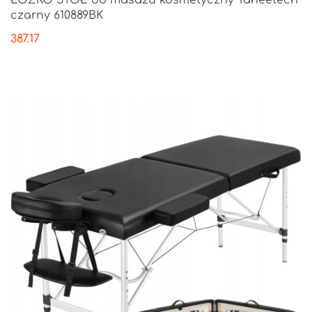
ŁÓŻKO STÓŁ do masażu kosmetyczny Yaheetech
czarny 610889BK
387.17