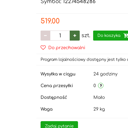
Symbol:
12274548286
519.00
szt.
Do koszyka
Do przechowalni
Program lojalnościowy dostępny jest tylko 
Wysyłka w ciągu
24 godziny
Cena przesyłki
0
Dostępność
Mało
Waga
29 kg
Zadaj pytanie