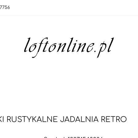
7756
orie
Nowości
Bestsellery
OUTLET
Blo
rie
Nowości
Bestsellery
OUTLET
Blog
KI RUSTYKALNE JADALNIA RETRO