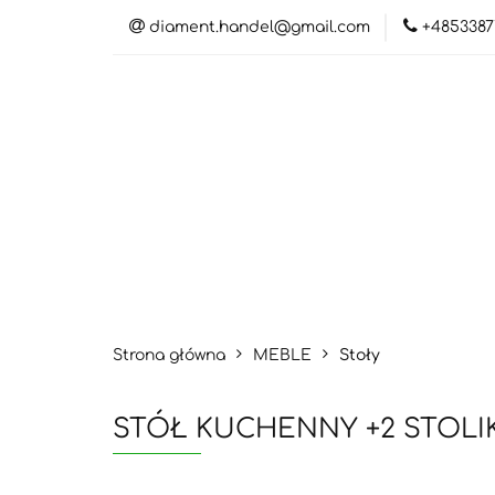
diament.handel@gmail.com
+4853387
Kateg
Katego
Strona główna
MEBLE
Stoły
STÓŁ KUCHENNY +2 STOLI