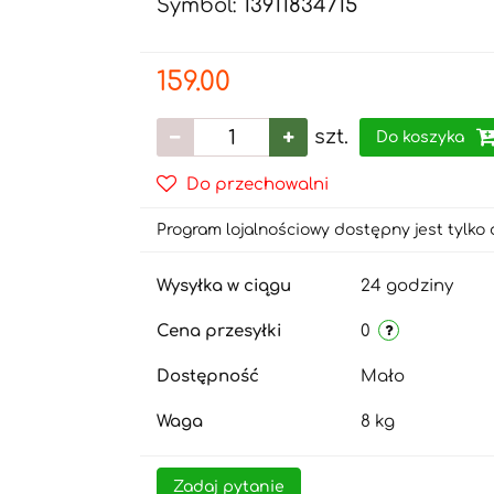
Symbol:
13911834715
159.00
szt.
Do koszyka
Do przechowalni
Program lojalnościowy dostępny jest tylko 
Wysyłka w ciągu
24 godziny
Cena przesyłki
0
Dostępność
Mało
Waga
8 kg
Zadaj pytanie