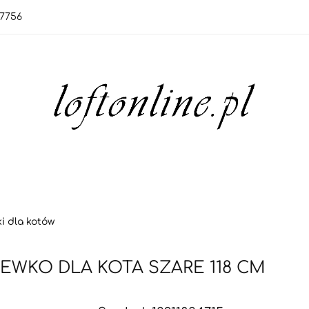
7756
orie
Nowości
Bestsellery
OUTLET
Blo
rie
Nowości
Bestsellery
OUTLET
Blog
i dla kotów
EWKO DLA KOTA SZARE 118 CM