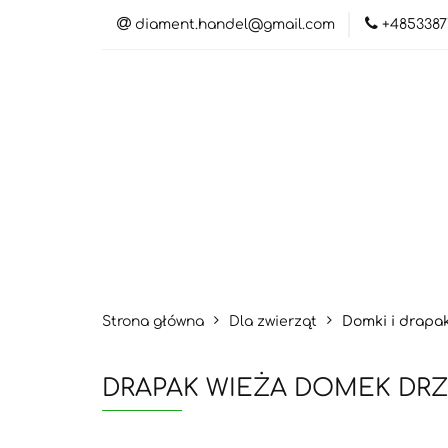
diament.handel@gmail.com
+4853387
Kateg
Katego
Strona główna
Dla zwierząt
Domki i drapak
DRAPAK WIEŻA DOMEK DRZ