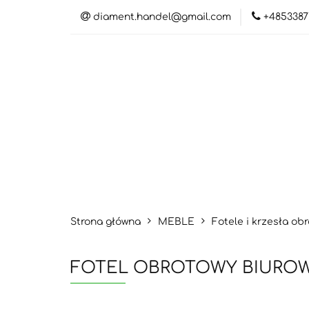
diament.handel@gmail.com
+4853387
Ka
Kat
Strona główna
MEBLE
Fotele i krzesła ob
FOTEL OBROTOWY BIUROWY 