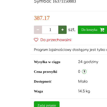
Symbol:
16371150883
387.17
szt.
Do koszyka
Do przechowalni
Program lojalnościowy dostępny jest tylko 
Wysyłka w ciągu
24 godziny
Cena przesyłki
0
Dostępność
Mało
Waga
14.5 kg
Zadaj pytanie