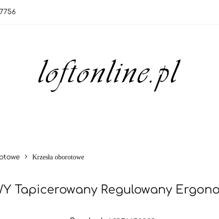
7756
tegorie
Nowości
Bestsellery
OUTLET
Blog
egorie
Nowości
Bestsellery
OUTLET
Blog
rotowe
Krzesła oborotowe
Tapicerowany Regulowany Ergono