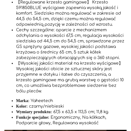
【Regulowane krzesło gamingowe】 Krzesło
591850BLUE wyścigowe zapewnia wysoką jakość i
komfort. Siedzisko można regulować w zakresie od
44,5 do 54,5 cm, dzięki czemu można regulować
odpowiednią pozycję w zależności od wzrostu.
Cechy szczególne: oparcie z mechanizmem
odchylania o wysokości 67,5 cm, regulacja wysokości
siedziska od 44,5 cm do 54,5 cm, sprawdzone przez
GS sprężyny gazowe, wysokiej jakości podstawa
krzyżowa o średnicy 65 cm, 5 sztuk kółek
zabezpieczających obracających się o 360 stopni.
【Wysokiej jakości materiał na krzesło wyścigowe】
Wysokiej jakości obicie ze sztucznej skóry jest
przyjemne w dotyku i łatwe do czyszczenia, a
krzesło gamingowe ma grubą warstwę o gęstości 10
cm, co umożliwia bezproblemowe siedzenie bez
bólu pleców.
Marka:
‎Yaheetech
Kolor:
‎czarny/niebieski
Wymiary produktu:
‎67,5 x 63,5 x 113,5 cm; 11,8 kg
Funkcje specjalne:
‎Ergonomiczny, Na kółkach,
Podparcie głowy, Regulowana wysokość