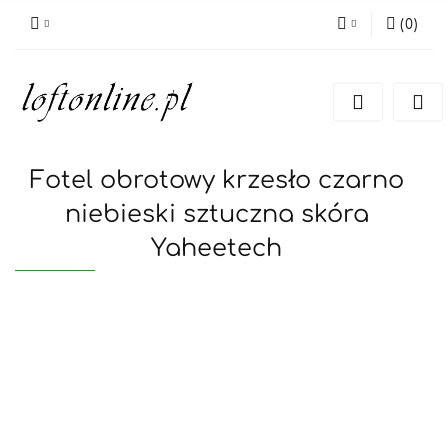
(
0
)
Zaloguj się
Zarejestruj się
Dodaj zgłoszenie
Fotel obrotowy krzesło czarno
niebieski sztuczna skóra
Yaheetech