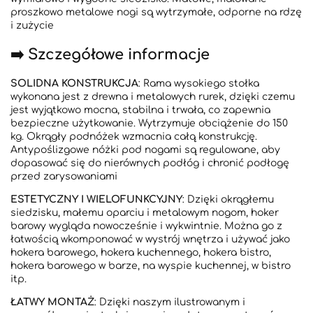
proszkowo metalowe nogi są wytrzymałe, odporne na rdzę
i zużycie
➡️ Szczegółowe informacje
SOLIDNA KONSTRUKCJA
: Rama wysokiego stołka
wykonana jest z drewna i metalowych rurek, dzięki czemu
jest wyjątkowo mocna, stabilna i trwała, co zapewnia
bezpieczne użytkowanie. Wytrzymuje obciążenie do 150
kg. Okrągły podnóżek wzmacnia całą konstrukcję.
Antypoślizgowe nóżki pod nogami są regulowane, aby
dopasować się do nierównych podłóg i chronić podłogę
przed zarysowaniami
ESTETYCZNY I WIELOFUNKCYJNY
: Dzięki okrągłemu
siedzisku, małemu oparciu i metalowym nogom, hoker
barowy wygląda nowocześnie i wykwintnie. Można go z
łatwością wkomponować w wystrój wnętrza i używać jako
hokera barowego, hokera kuchennego, hokera bistro,
hokera barowego w barze, na wyspie kuchennej, w bistro
itp.
ŁATWY MONTAŻ
: Dzięki naszym ilustrowanym i