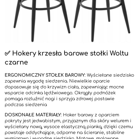
✅ Hokery krzesła barowe stołki Woltu
czarne
ERGONOMICZNY STOŁEK BAROWY
: Wyściełane siedzisko
zapewnia wygodę siedzenia. Niewielkie oparcie
dopasowuje się do krzywizn ciała, zapewniając mocne
wsparcie odcinka lędźwiowego. Okrągły podnóżek
pomaga rozluźnić nogi i sprzyja zdrowej postawie
podczas siedzenia
DOSKONAŁE MATERIAŁY
: Hoker barowy z oparciem
pokryty jest jedwabistym, przyjaznym dla skóry welurem i
wyściełany nową, wysoce elastyczną pianką, dzięki czemu
powstaje oddychające, odporne na ścieranie, stabilne
wymiarowo i wygodne siedzisko. Matowe, malowane