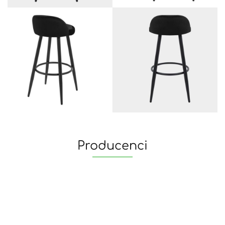
Producenci
yaheetech