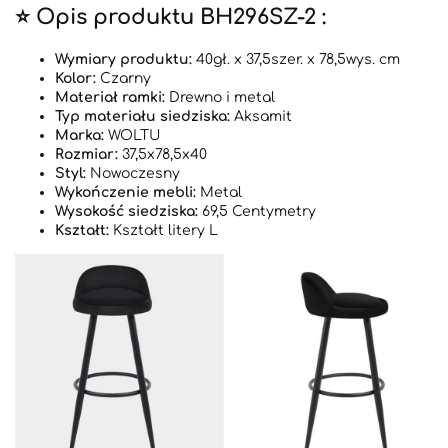
⭐ Opis produktu BH296SZ-2 :
Wymiary produktu:
40gł. x 37,5szer. x 78,5wys. cm
Kolor:
Czarny
Materiał ramki:
Drewno i metal
Typ materiału siedziska:
Aksamit
Marka:
WOLTU
Rozmiar:
37,5x78,5x40
Styl:
Nowoczesny
Wykończenie mebli:
Metal
Wysokość siedziska:
69,5 Centymetry
Kształt:
Kształt litery L