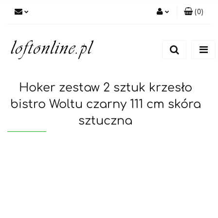
(
0
)
Zaloguj się
Zarejestruj się
Dodaj zgłoszenie
Hoker zestaw 2 sztuk krzesło
bistro Woltu czarny 111 cm skóra
sztuczna