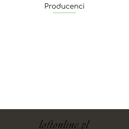
Producenci
yaheetech