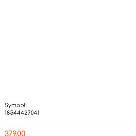
Symbol:
18544427041
379.00