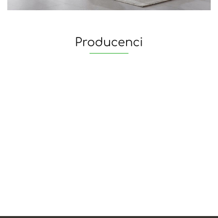
Producenci
yaheetech