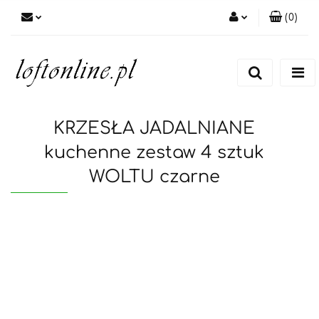
(
0
)
Zaloguj się
Zarejestruj się
Dodaj zgłoszenie
KRZESŁA JADALNIANE
kuchenne zestaw 4 sztuk
WOLTU czarne