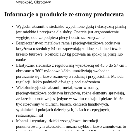
wysokość, Obrotowy
Informacje o produkcie ze strony producenta
Wygoda: aksamitne siedzisko wypełnione gęstą i elastyczną pianką
jest miękkie i przyjazne dla skóry. Oparcie jest ergonomicznie
wygięte, dobrze podpiera plecy i odstrasza zmęczenie
Bezpieczeństwo: metalowa rama i pięciogwiazdkowa podstawa
krzyżowa o średnicy 54 cm zapewniają solidne, stabilne i trwałe
krzesło biurowe. Nośność 120 kg pozwala na spokojną pracę lub
naukę
Elastyczne: siedzisko z regulowaną wysokością od 45,5 do 57 cm i
obracane o 360° nylonowe kółka umożliwiają swobodne
poruszanie się i łatwe rozmowy z rodziną i przyjaciółmi. Metoda
regulacji: lekko podnieść dźwignię pod siedzeniem
Wielofunkcyjność: aksamit, metal, wzór w romby,
pięciogwiazdkowa podstawa krzyżowa, różne elementy sprawiają,
że krzesło obrotowe jest jedyne w swoim rodzaju i piękne. Może
być stosowany w biurach, barach, centrach handlowych,
sypialniach i pokojach dziecięcych, halach recepcyjnych,
restauracjach itd
Montaż i wymiary: dzięki szczegółowej instrukcji i
ponumerowanym akcesoriom można szybko i łatwo zmontować to