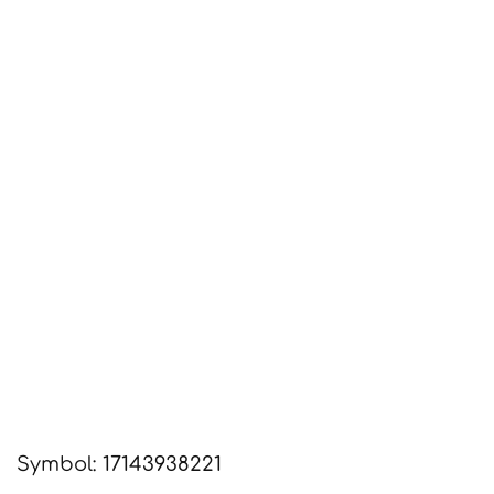
Symbol:
17143938221