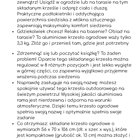
zewnątrz! Usiądź w ogrodzie lub na tarasie na tym
składanym krześle i odpręż ciało i duszę.
Praktyczne podłokietniki i oddychająca
powierzchnia siedziska z włókna sztucznego
zapewniają maksymalny komfort siedzenia
Gdziekolwiek chcesz! Relaks na basenie? Obiad na
tarasie? To aluminiowe krzesło ogrodowe waży tylko
3,3 kg. Złóż go i przenieś tam, gdzie jest potrzebny
Zdrzemnąć się lub poczytać książkę? To żaden
problem! Oparcie tego składanego krzesła można
regulować w 8 różnych pozycjach i jest lekko wygięte
w górnej części, co zapewnia wyjątkowo przyjemne
wrażenia podczas siedzenia
Naprawdę zasługuje na swoją nazwę: możesz
spokojnie używać tego krzesła outdoorowego na
świeżym powietrzu! Wysokiej jakości aluminiowa
rama jest nierdzewna i odporna na warunki
atmosferyczne. Dzięki temu krzesło ogrodowe
spełnia swoją nazwę i optymalnie spełnia swoje
zadanie
Co otrzymasz: składane krzesło ogrodowe o
wymiarach 56 x 70 x 106 cm (dł. x szer. x wys.), które
jest kompaktowe (grubość ok. 13 cm) można złożyć i