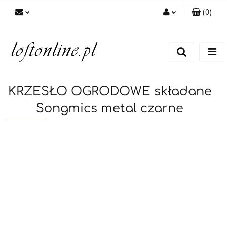
(
0
)
Zaloguj się
Zarejestruj się
Dodaj zgłoszenie
KRZESŁO OGRODOWE składane
Songmics metal czarne