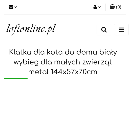
(
0
)
Zaloguj się
Zarejestruj się
Dodaj zgłoszenie
Klatka dla kota do domu biały
wybieg dla małych zwierząt
metal 144x57x70cm