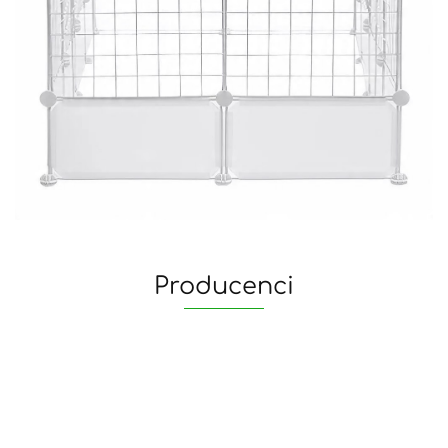
Producenci
yaheetech