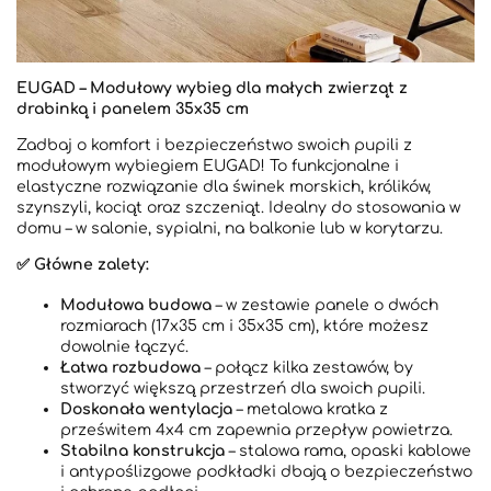
EUGAD – Modułowy wybieg dla małych zwierząt z
drabinką i panelem 35x35 cm
Zadbaj o komfort i bezpieczeństwo swoich pupili z
modułowym wybiegiem EUGAD! To funkcjonalne i
elastyczne rozwiązanie dla świnek morskich, królików,
szynszyli, kociąt oraz szczeniąt. Idealny do stosowania w
domu – w salonie, sypialni, na balkonie lub w korytarzu.
✅ Główne zalety:
Modułowa budowa
– w zestawie panele o dwóch
rozmiarach (17x35 cm i 35x35 cm), które możesz
dowolnie łączyć.
Łatwa rozbudowa
– połącz kilka zestawów, by
stworzyć większą przestrzeń dla swoich pupili.
Doskonała wentylacja
– metalowa kratka z
prześwitem 4x4 cm zapewnia przepływ powietrza.
Stabilna konstrukcja
– stalowa rama, opaski kablowe
i antypoślizgowe podkładki dbają o bezpieczeństwo