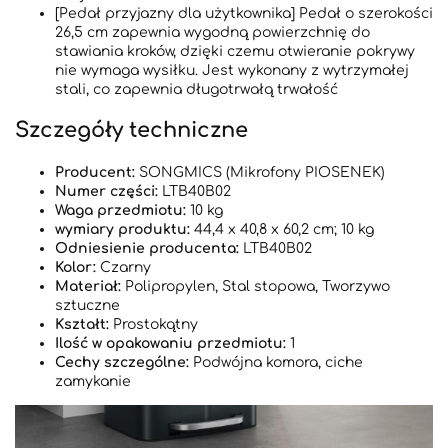
[Pedał przyjazny dla użytkownika] Pedał o szerokości
26,5 cm zapewnia wygodną powierzchnię do
stawiania kroków, dzięki czemu otwieranie pokrywy
nie wymaga wysiłku. Jest wykonany z wytrzymałej
stali, co zapewnia długotrwałą trwałość
Szczegóły techniczne
Producent:
SONGMICS (Mikrofony PIOSENEK)
Numer części:
LTB40B02
Waga przedmiotu:
10 kg
wymiary produktu:
44,4 x 40,8 x 60,2 cm; 10 kg
Odniesienie producenta:
LTB40B02
Kolor:
Czarny
Materiał:
Polipropylen, Stal stopowa, Tworzywo
sztuczne
Kształt:
Prostokątny
Ilość w opakowaniu przedmiotu:
1
Cechy szczególne:
Podwójna komora, ciche
zamykanie