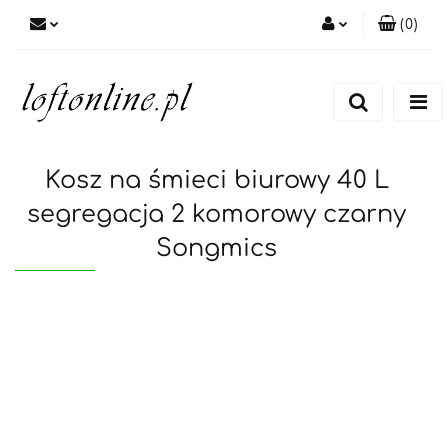
(
0
)
Zaloguj się
Zarejestruj się
Dodaj zgłoszenie
Kosz na śmieci biurowy 40 L
segregacja 2 komorowy czarny
Songmics