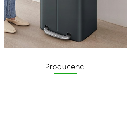
Producenci
yaheetech