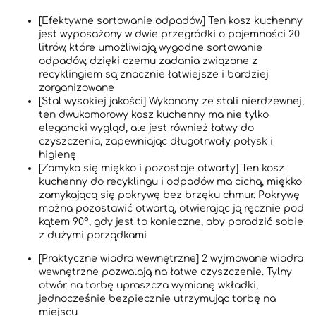
[Efektywne sortowanie odpadów] Ten kosz kuchenny
jest wyposażony w dwie przegródki o pojemności 20
litrów, które umożliwiają wygodne sortowanie
odpadów, dzięki czemu zadania związane z
recyklingiem są znacznie łatwiejsze i bardziej
zorganizowane
[Stal wysokiej jakości] Wykonany ze stali nierdzewnej,
ten dwukomorowy kosz kuchenny ma nie tylko
elegancki wygląd, ale jest również łatwy do
czyszczenia, zapewniając długotrwały połysk i
higienę
[Zamyka się miękko i pozostaje otwarty] Ten kosz
kuchenny do recyklingu i odpadów ma cichą, miękko
zamykającą się pokrywę bez brzęku chmur. Pokrywę
można pozostawić otwartą, otwierając ją ręcznie pod
kątem 90°, gdy jest to konieczne, aby poradzić sobie
z dużymi porządkami
[Praktyczne wiadra wewnętrzne] 2 wyjmowane wiadra
wewnętrzne pozwalają na łatwe czyszczenie. Tylny
otwór na torbę upraszcza wymianę wkładki,
jednocześnie bezpiecznie utrzymując torbę na
miejscu