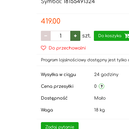
Symbol:
18155491324
419.00
szt.
Do koszyka
Do przechowalni
Program lojalnościowy dostępny jest tylko 
Wysyłka w ciągu
24 godziny
Cena przesyłki
0
Dostępność
Mało
Waga
18 kg
Zadaj pytanie