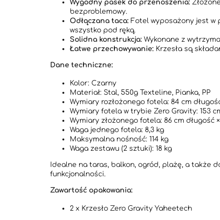
Wygodny pasek do przenoszenia:
Złożone 
bezproblemowy.
Odłączana taca:
Fotel wyposażony jest w p
wszystko pod ręką.
Solidna konstrukcja:
Wykonane z wytrzymałej
Łatwe przechowywanie:
Krzesła są składan
Dane techniczne:
Kolor: Czarny
Materiał: Stal, 550g Texteline, Pianka, PP
Wymiary rozłożonego fotela: 84 cm długość
Wymiary fotela w trybie Zero Gravity: 153 
Wymiary złożonego fotela: 86 cm długość ×
Waga jednego fotela: 8,3 kg
Maksymalna nośność: 114 kg
Waga zestawu (2 sztuki): 18 kg
Idealne na taras, balkon, ogród, plażę, a także
funkcjonalności.
Zawartość opakowania:
2 x Krzesło Zero Gravity Yaheetech