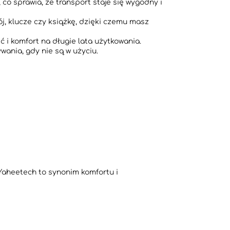
o sprawia, że transport staje się wygodny i
j, klucze czy książkę, dzięki czemu masz
ć i komfort na długie lata użytkowania.
ania, gdy nie są w użyciu.
 Yaheetech to synonim komfortu i