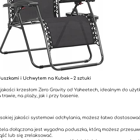
duszkami i Uchwytem na Kubek – 2 sztuki
 jakości krzesłom Zero Gravity od Yaheetech, idealnym do użyt
rawie, na plaży, jak i przy basenie.
sokiej jakości systemowi odchylania, możesz łatwo dostosować 
ela dołączona jest wygodna poduszka, którą możesz przesuwa
ąść lub się zrelaksować.