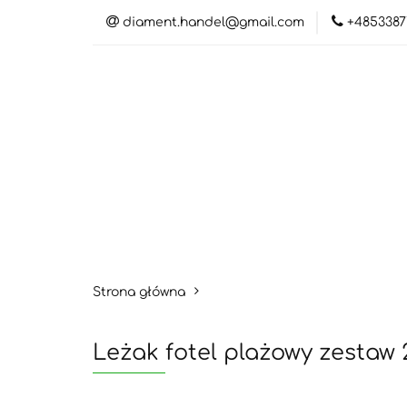
diament.handel@gmail.com
+4853387
Kateg
Katego
Strona główna
Leżak fotel plażowy zestaw