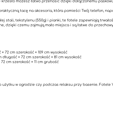
krzesło możesz łatwo przenosić dzięki dołączonemu paskowi, c
raktyczną tacę na akcesoria, która pomieści Twój telefon, napó
 stali, tekstylenu (550g) i pianki, te fotele zapewniają trwałoś
e, dzięki czemu zajmują mało miejsca i są łatwe do przechowyw
 × 72 cm szerokość × 109 cm wysokość
cm długość × 72 cm szerokość × 81 cm wysokość
 72 cm szerokość × 11 cm grubość
 do użytku w ogrodzie czy podczas relaksu przy basenie. Fotele