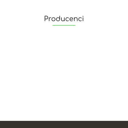
Producenci
yaheetech