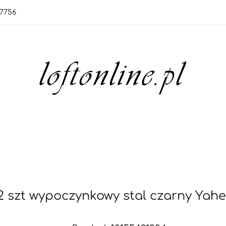
7756
orie
Nowości
Bestsellery
OUTLET
Blo
rie
Nowości
Bestsellery
OUTLET
Blog
 2 szt wypoczynkowy stal czarny Yah