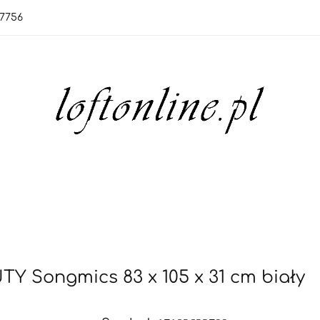
7756
tegorie
Nowości
Bestsellery
OUTLET
Blog
egorie
Nowości
Bestsellery
OUTLET
Blog
Songmics 83 x 105 x 31 cm biały