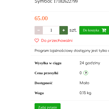
Symbol:
17182622799
65.00
szt.
Do koszyka
Do przechowalni
Program lojalnościowy dostępny jest tylko 
Wysyłka w ciągu
24 godziny
Cena przesyłki
0
Dostępność
Mało
Waga
0.15 kg
Zadaj pytanie