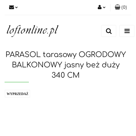
(
0
)
Zaloguj się
Zarejestruj się
Dodaj zgłoszenie
PARASOL tarasowy OGRODOWY
BALKONOWY jasny beż duży
340 CM
WYPRZEDAŻ