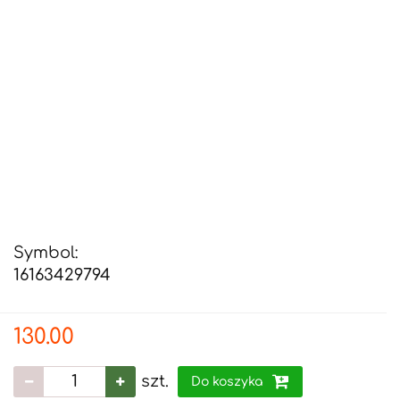
Symbol:
16163429794
130.00
szt.
Do koszyka