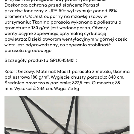
Doskonała ochrona przed słońcem: Parasol
przeciwsłoneczny z UPF 50+ wytrzymuje ponad 98%
promieni UV. Jest odporny na mżawkę i łatwy w
utrzymaniu: Tkanina parasola wykonana z poliestru o
gramaturze 180 g/m² jest wodoodporna. Otwory
wentylacyjne zapewniają optymalną cyrkulację
powietrza: Dzięki otworom wentylacyjnym w górnej części
wiatr jest odprowadzany, co zapewnia stabilność
parasola ogrodowego.
Szczegóły produktu GPU045M01 :
Kolor: beżowy. Materiał: Maszt parasola z metalu, tkanina
poliestrowa 180 g/m². Wygięcie chusty parasola: 340 cm.
Średnica płaszcza w poziomie: 327,5 cm. Ø masztu: 38
mm. Wysokość: 246 cm. Waga: 7,5 kg