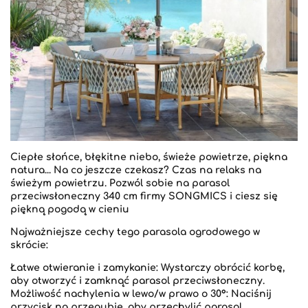
Ciepłe słońce, błękitne niebo, świeże powietrze, piękna
natura... Na co jeszcze czekasz? Czas na relaks na
świeżym powietrzu. Pozwól sobie na parasol
przeciwsłoneczny 340 cm firmy SONGMICS i ciesz się
piękną pogodą w cieniu
Najważniejsze cechy tego parasola ogrodowego w
skrócie:
Łatwe otwieranie i zamykanie: Wystarczy obrócić korbę,
aby otworzyć i zamknąć parasol przeciwsłoneczny.
Możliwość nachylenia w lewo/w prawo o 30°: Naciśnij
przycisk na przegubie, aby przechylić parasol.