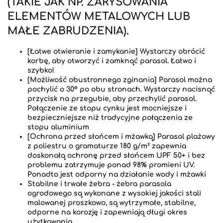
(TAKIE JAK NP. ZARYSOWANIA
ELEMENTÓW METALOWYCH LUB
MAŁE ZABRUDZENIA).
[Łatwe otwieranie i zamykanie] Wystarczy obrócić
korbę, aby otworzyć i zamknąć parasol. Łatwo i
szybko!
[Możliwość obustronnego zginania] Parasol można
pochylić o 30° po obu stronach. Wystarczy nacisnąć
przycisk na przegubie, aby przechylić parasol.
Połączenie ze stopu cynku jest mocniejsze i
bezpieczniejsze niż tradycyjne połączenia ze
stopu aluminium
[Ochrona przed słońcem i mżawką] Parasol plażowy
z poliestru o gramaturze 180 g/m² zapewnia
doskonałą ochronę przed słońcem UPF 50+ i bez
problemu zatrzymuje ponad 98% promieni UV.
Ponadto jest odporny na działanie wody i mżawki
Stabilne i trwałe żebra - żebra parasola
ogrodowego są wykonane z wysokiej jakości stali
malowanej proszkowo, są wytrzymałe, stabilne,
odporne na korozję i zapewniają długi okres
użytkowania