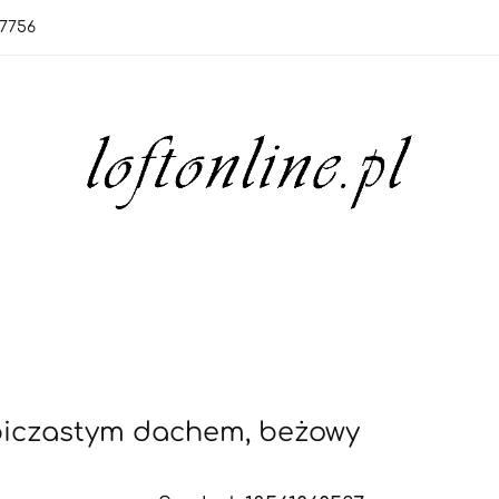
7756
orie
Nowości
Bestsellery
OUTLET
Blo
rie
Nowości
Bestsellery
OUTLET
Blog
czastym dachem, beżowy