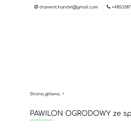
diament.handel@gmail.com
+4853387
Kateg
Katego
Strona główna
PAWILON OGRODOWY ze spi