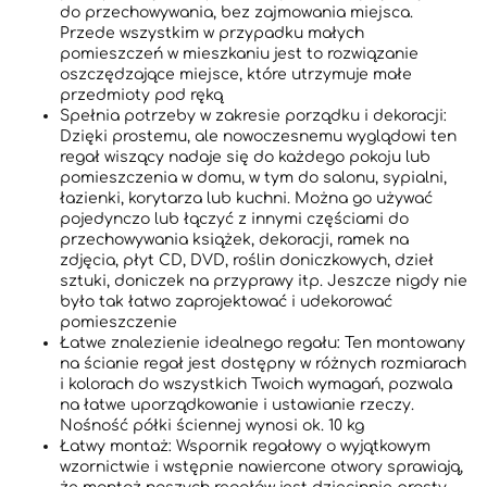
do przechowywania, bez zajmowania miejsca.
Przede wszystkim w przypadku małych
pomieszczeń w mieszkaniu jest to rozwiązanie
oszczędzające miejsce, które utrzymuje małe
przedmioty pod ręką
Spełnia potrzeby w zakresie porządku i dekoracji:
Dzięki prostemu, ale nowoczesnemu wyglądowi ten
regał wiszący nadaje się do każdego pokoju lub
pomieszczenia w domu, w tym do salonu, sypialni,
łazienki, korytarza lub kuchni. Można go używać
pojedynczo lub łączyć z innymi częściami do
przechowywania książek, dekoracji, ramek na
zdjęcia, płyt CD, DVD, roślin doniczkowych, dzieł
sztuki, doniczek na przyprawy itp. Jeszcze nigdy nie
było tak łatwo zaprojektować i udekorować
pomieszczenie
Łatwe znalezienie idealnego regału: Ten montowany
na ścianie regał jest dostępny w różnych rozmiarach
i kolorach do wszystkich Twoich wymagań, pozwala
na łatwe uporządkowanie i ustawianie rzeczy.
Nośność półki ściennej wynosi ok. 10 kg
Łatwy montaż: Wspornik regałowy o wyjątkowym
wzornictwie i wstępnie nawiercone otwory sprawiają,