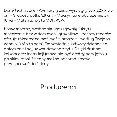
Dane techniczne - Wymiary (szer. x wys. x gł.): 80 x 22,9 x 3,8
cm - Grubość półki: 3,8 cm. - Maksymalne obciążenie: ok.
10 kg. - Materiał: płyta MDF, PCW.
Łatwy montaż, swobodnie unoszący się (ukryte
mocowanie bez widocznych kątowników) – zestaw regałów
oferuje różnorodne możliwości aranżacji, według Twojego
zdania, "zrób to sam". Odpowiednie uchwyty ścienne są
dołączone i są już wbudowane z tyłu. Dzięki śrubom,
kołkom oraz instrukcji (może nie być dostępna w języku
polskim) regał ścienny można bezproblemowo
przymocować do ściany.
Producenci