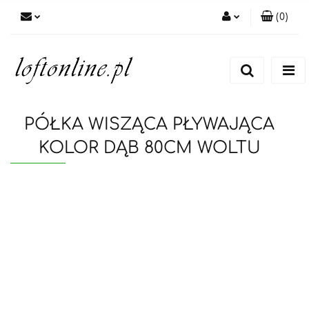
(
0
)
Zaloguj się
Zarejestruj się
Dodaj zgłoszenie
PÓŁKA WISZĄCA PŁYWAJĄCA
KOLOR DĄB 80CM WOLTU