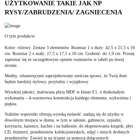
UŻYTKOWANIE TAKIE JAK NP
RYSY/ZABRUDZENIA/ ZAGNIECENIA
O tym produkcie
Kolor: różowy. Zestaw 3 elementów. Rozmiar 1 x duży: 42,5 x 21,5 x 10
cm. Rozmiar 2 x mały: 17,5 x 17,5 x 10 cm. Grubość: do 1,9 cm. Proszę
zapoznać się ze szczegółowym opisem rozmiarów w tabeli po lewej
stronie.
Modny, własnoręcznie zaprojektowany sześcian sprawi, że Twój dom
będzie bardziej stylowy, przytulny i wyjątkowy.
Wysokiej jakości, malowana płyta MDF w klasie E1, o doskonałym
wykonaniu – 4-warstwowa konstrukcja każdego elementu, wykwintna i
piękna.
Stabilne wsporniki oferują wysoką nośność: nadają się do użytku w
dowolnym miejscu w domu, w tym w salonie, gabinecie, sypialni,
korytarzu, łazience, kuchni i na balkonie, do eksponowania książek, płyt
CD, biżuterii, przedmiotów kolekcjonerskich, zdjęć i innych drobnych
przedmiotów. Zawieś je na ścianie za pomocą dołączonych