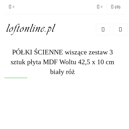
(
0
)
Zaloguj się
Zarejestruj się
Dodaj zgłoszenie
PÓŁKI ŚCIENNE wiszące zestaw 3
sztuk płyta MDF Woltu 42,5 x 10 cm
biały róż