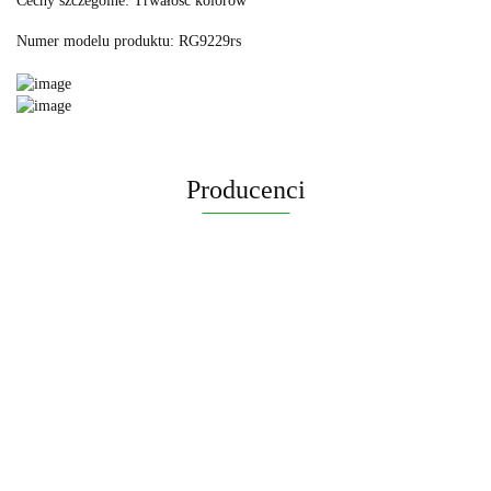
Cechy szczególne: ‎Trwałość kolorów
Numer modelu produktu: ‎RG9229rs
Producenci
yaheetech