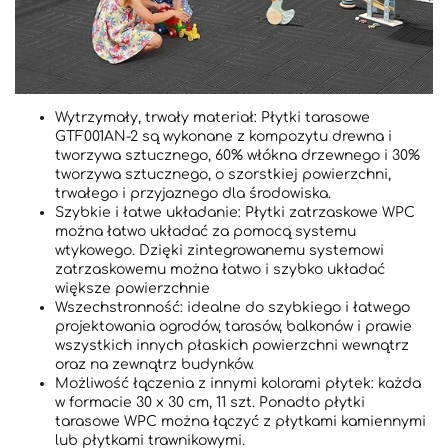
Wytrzymały, trwały materiał: Płytki tarasowe
GTF001AN-2 są wykonane z kompozytu drewna i
tworzywa sztucznego, 60% włókna drzewnego i 30%
tworzywa sztucznego, o szorstkiej powierzchni,
trwałego i przyjaznego dla środowiska.
Szybkie i łatwe układanie: Płytki zatrzaskowe WPC
można łatwo układać za pomocą systemu
wtykowego. Dzięki zintegrowanemu systemowi
zatrzaskowemu można łatwo i szybko układać
większe powierzchnie
Wszechstronność: idealne do szybkiego i łatwego
projektowania ogrodów, tarasów, balkonów i prawie
wszystkich innych płaskich powierzchni wewnątrz
oraz na zewnątrz budynków.
Możliwość łączenia z innymi kolorami płytek: każda
w formacie 30 x 30 cm, 11 szt. Ponadto płytki
tarasowe WPC można łączyć z płytkami kamiennymi
lub płytkami trawnikowymi.