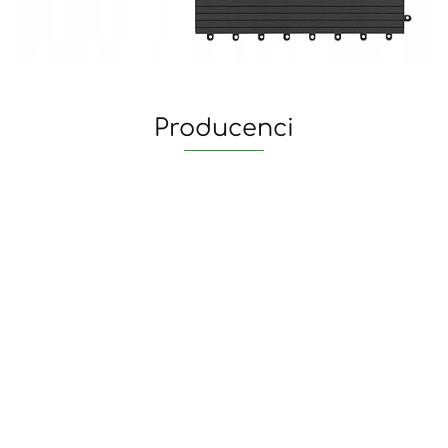
Producenci
yaheetech