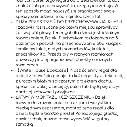
różnych półek tego regału do przechowywania, aby
znaleźć lub przechowywać to, czego potrzebują. W
ten sposób mogą nauczyć się organizować swoje
sprawy samodzielnie od najmłodszych lat
DUŻA PRZESTRZEŃ DO PRZECHOWYWANIA: Książki
i zabawki rozrzucone po całym miejscu sprawiłyby,
że Twój ból głowy, ten regał dla dzieci jest idealnym
rozwiązaniem. Dzięki 11 schowkom rozłożonym na 5
poziomach pozwoli na przechowywanie obu książek,
komiksów, lalek, małych samochodów, kukiełek,
znaczników itp. Przedziały w różnych rozmiarach
pozwalają lepiej organizować obiekty o różnych
rozmiarach
【White House Bookcase】Nasz ścienny regał dla
dzieci z łatwością pasuje do każdego stylu dekoracji,
z uroczym białym spiczastym projektem dachu,
sprawi, że pokój dziecięcy, salon lub będą się uczyć
bardziej zabawne i przyjazne
ŁATWY W MONTAŻU I CZYSZCZENIU - Dzięki
łatwym do zrozumienia instrukcjom i wszystkim
niezbędnym osprzętom, montaż tego regału dla
dzieci będzie bardzo proste! Ponadto jego gładką
powierzchnię można łatwo wyczyścić wilgotną
szmatką