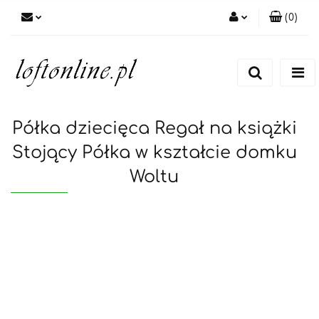
(
0
)
Zaloguj się
Zarejestruj się
Dodaj zgłoszenie
Półka dziecięca Regał na książki
Stojący Półka w kształcie domku
Woltu