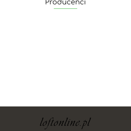
Producenci
yaheetech