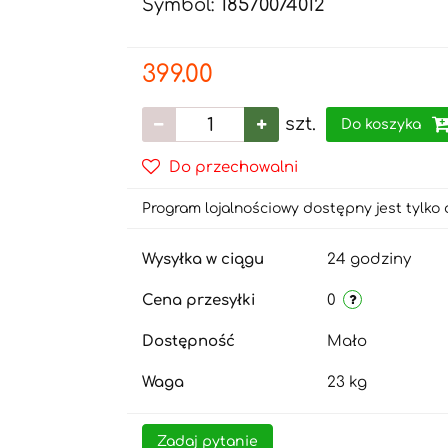
Symbol:
18570074012
399.00
szt.
Do koszyka
Do przechowalni
Program lojalnościowy dostępny jest tylko 
Wysyłka w ciągu
24 godziny
Cena przesyłki
0
Dostępność
Mało
Waga
23 kg
Zadaj pytanie