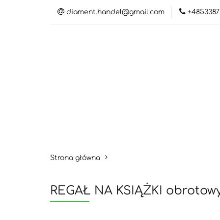
diament.handel@gmail.com
+4853387
Kateg
Katego
Strona główna
REGAŁ NA KSIĄŻKI obrotowy