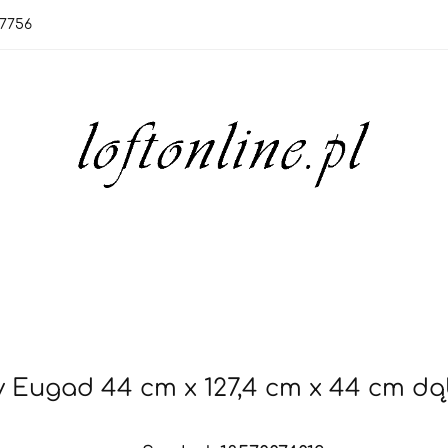
7756
orie
Nowości
Bestsellery
OUTLET
Blo
rie
Nowości
Bestsellery
OUTLET
Blog
 Eugad 44 cm x 127,4 cm x 44 cm dą