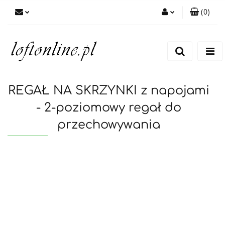
(
0
)
Zaloguj się
Zarejestruj się
Dodaj zgłoszenie
REGAŁ NA SKRZYNKI z napojami
- 2-poziomowy regał do
przechowywania