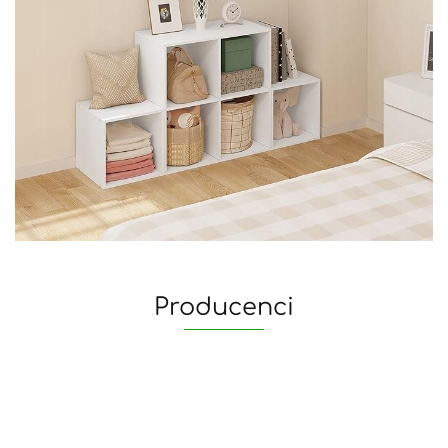
Producenci
yaheetech