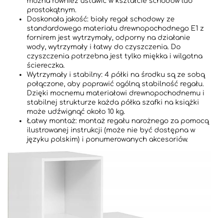
można również ustawić w kształcie schodów lub
prostokątnym.
Doskonała jakość: biały regał schodowy ze
standardowego materiału drewnopochodnego E1 z
fornirem jest wytrzymały, odporny na działanie
wody, wytrzymały i łatwy do czyszczenia. Do
czyszczenia potrzebna jest tylko miękka i wilgotna
ściereczka.
Wytrzymały i stabilny: 4 półki na środku są ze sobą
połączone, aby poprawić ogólną stabilność regału.
Dzięki mocnemu materiałowi drewnopochodnemu i
stabilnej strukturze każda półka szafki na książki
może udźwignąć około 10 kg.
Łatwy montaż: montaż regału narożnego za pomocą
ilustrowanej instrukcji (może nie być dostępna w
języku polskim) i ponumerowanych akcesoriów.