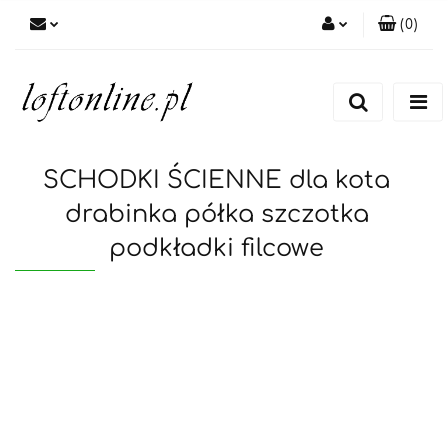
(
0
)
Zaloguj się
Zarejestruj się
Dodaj zgłoszenie
SCHODKI ŚCIENNE dla kota
drabinka półka szczotka
podkładki filcowe