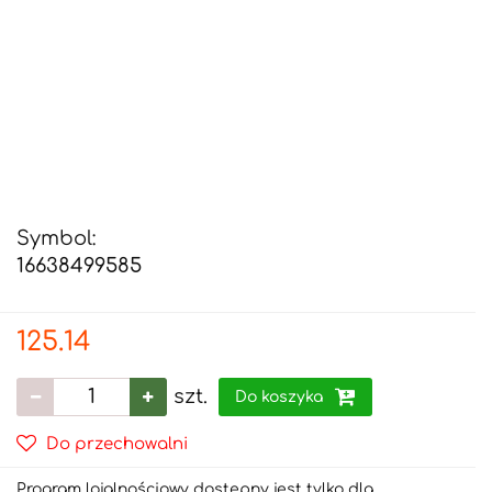
Symbol:
16638499585
125.14
szt.
Do koszyka
Do przechowalni
Program lojalnościowy dostępny jest tylko dla