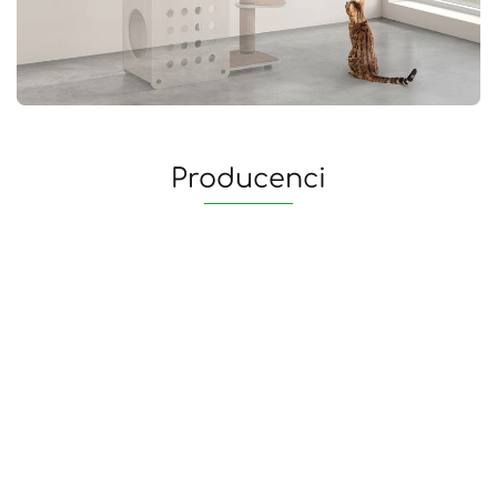
Producenci
yaheetech