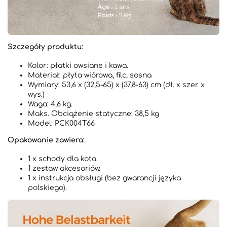
Szczegóły produktu:
Kolor: płatki owsiane i kawa.
Materiał: płyta wiórowa, filc, sosna
Wymiary: 53,6 x (32,5-65) x (37,8-63) cm (dł. x szer. x
wys.)
Waga: 4,6 kg.
Maks. Obciążenie statyczne: 38,5 kg
Model: PCK004T66
Opakowanie zawiera:
1 x schody dla kota.
1 zestaw akcesoriów.
1 x instrukcja obsługi (bez gwarancji języka
polskiego).