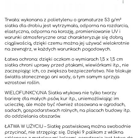
Trwała: wykonana z polietylenu o gramaturze 53 g/m²
siatka dla drobiu jest wytrzymała, odporna na rozdarcia,
elastyczna, odporna na korozję, promieniowanie UV i
warunki atmosferyczne oraz charakteryzuje się dobrą
ciągliwością, dzięki czemu można jej używać wielokrotnie
na zewnątrz, w każdych warunkach pogodowych.
Łatwa ochrona: dzięki oczkom o wymiarach 1,5 x 1,5 cm
siatka chroni uprawy przed ptakami, wiewiórkami itp., nie
zaczepiając ich, co zwiększa bezpieczeństwo. Nie blokuje
światła słonecznego ani wody, a tym samym sprzyja
wzrostowi roślin.
WIELOFUNKCYJNA Siatka wtykowa nie tylko tworzy
barierę dla małych psów, kur itp., uniemożliwiając im
ucieczkę, ale może być również stosowana w ogrodach,
sadach, gospodarstwach rolnych, na placach budowy itp.
do oddzielania obszarów.
ŁATWA W UŻYCIU – Siatkę pastwiskową można swobodnie
przycinać, nie strzępiąc się. Dzięki 9 palikom z włókna