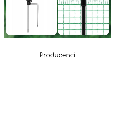
Producenci
yaheetech