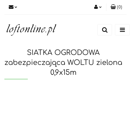
(
0
)
Zaloguj się
Zarejestruj się
Dodaj zgłoszenie
SIATKA OGRODOWA
zabezpieczająca WOLTU zielona
0,9x15m