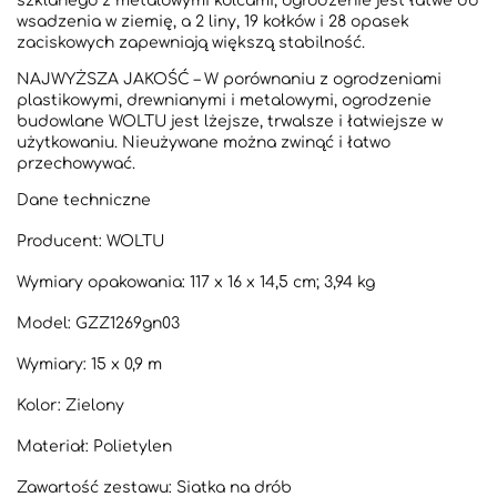
szklanego z metalowymi kolcami, ogrodzenie jest łatwe do
wsadzenia w ziemię, a 2 liny, 19 kołków i 28 opasek
zaciskowych zapewniają większą stabilność.
NAJWYŻSZA JAKOŚĆ – W porównaniu z ogrodzeniami
plastikowymi, drewnianymi i metalowymi, ogrodzenie
budowlane WOLTU jest lżejsze, trwalsze i łatwiejsze w
użytkowaniu. Nieużywane można zwinąć i łatwo
przechowywać.
Dane techniczne
Producent: WOLTU
Wymiary opakowania: 117 x 16 x 14,5 cm; 3,94 kg
Model: GZZ1269gn03
Wymiary: 15 x 0,9 m
Kolor: Zielony
Materiał: Polietylen
Zawartość zestawu: Siatka na drób