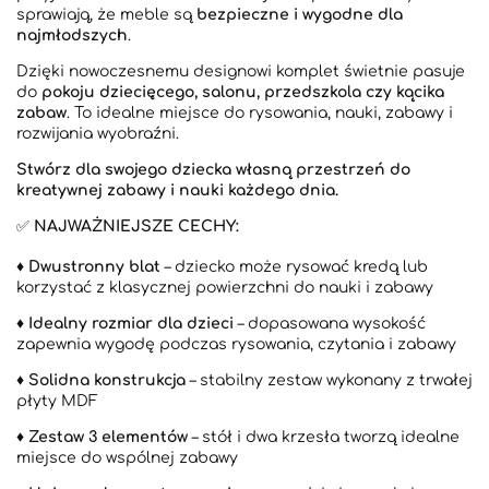
sprawiają, że meble są
bezpieczne i wygodne dla
najmłodszych
.
Dzięki nowoczesnemu designowi komplet świetnie pasuje
do
pokoju dziecięcego, salonu, przedszkola czy kącika
zabaw
. To idealne miejsce do rysowania, nauki, zabawy i
rozwijania wyobraźni.
Stwórz dla swojego dziecka własną przestrzeń do
kreatywnej zabawy i nauki każdego dnia.
✅
NAJWAŻNIEJSZE CECHY:
♦️
Dwustronny blat
– dziecko może rysować kredą lub
korzystać z klasycznej powierzchni do nauki i zabawy
♦️
Idealny rozmiar dla dzieci
– dopasowana wysokość
zapewnia wygodę podczas rysowania, czytania i zabawy
♦️
Solidna konstrukcja
– stabilny zestaw wykonany z trwałej
płyty MDF
♦️
Zestaw 3 elementów
– stół i dwa krzesła tworzą idealne
miejsce do wspólnej zabawy