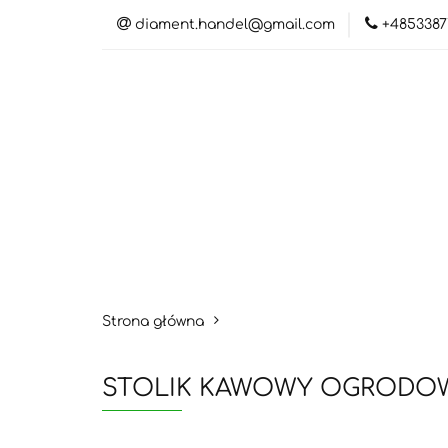
diament.handel@gmail.com
+4853387
Kateg
Katego
Strona główna
STOLIK KAWOWY OGRODOWY 