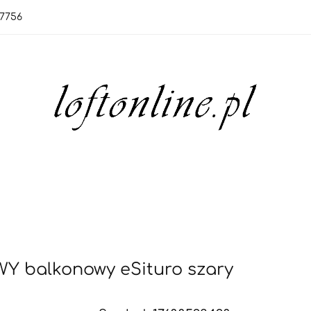
7756
orie
Nowości
Bestsellery
OUTLET
Blo
rie
Nowości
Bestsellery
OUTLET
Blog
balkonowy eSituro szary