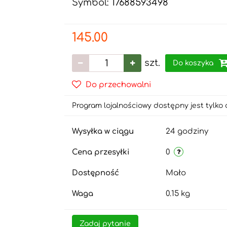
Symbol:
17688593498
145.00
szt.
Do koszyka
Do przechowalni
Program lojalnościowy dostępny jest tylko 
Wysyłka w ciągu
24 godziny
Cena przesyłki
0
Dostępność
Mało
Waga
0.15 kg
Zadaj pytanie