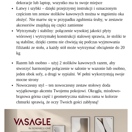
dekoracje lub laptop, wszystko ma tu swoje miejsce
Łatwy i szybki – dzięki przejrzystej instrukcji i oznaczonym
częściom ten zestaw stolików kawowych można w mgnieniu oka
złożyć. Nie martw się w przypadku zgubienia śruby, w zestawie
akcesoriów znajdują się części zamienne
Wytrzymały i stabilny: połączenie wysokiej jakości płyty
wiórowej i wytrzymałej konstrukcji stalowej sprawia, że stoliki te
są stabilne, dzięki czemu nie chwieją się podczas wyjmowania
filiżanki ze stołu, a każdy stół może wytrzymać obciążenie do 20
kg
Razem lub osobno – użyj 2 stolików kawowych razem, aby
stworzyć harmonijne połączenie w salonie w wazonie lub osobno,
jeden obok sofy, a drugi w sypialni. W pełni wykorzystują swoje
mocne strony
Nowoczesny styl – ten nowoczesny zestaw stołowy doda
wyjątkowego akcentu Twojemu pokojowi. Okrągła, miodowo-
brązowa górna część i geometryczna stalowa rama w kolorze
chmurki sprawią, że oczy Twoich gości zabłysną!