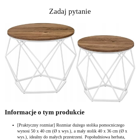
Zadaj pytanie
Informacje o tym produkcie
[Praktyczny rozmiar] Rozmiar dużego stolika pomocniczego
wynosi 50 x 40 cm (Ø x wys.), a mały stolik 40 x 36 cm (Ø x
wys.), idealny do małych przestrzeni. Popołudniowa herbata,