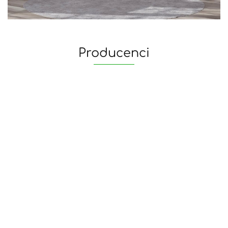
Producenci
yaheetech