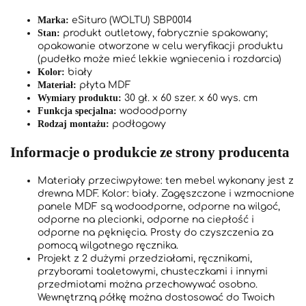
Marka:
eSituro (WOLTU) SBP0014
Stan:
produkt outletowy, fabrycznie spakowany;
opakowanie otworzone w celu weryfikacji produktu
(pudełko może mieć lekkie wgniecenia i rozdarcia)
Kolor:
biały
Materiał:
płyta MDF
Wymiary produktu:
30 gł. x 60 szer. x 60 wys. cm
Funkcja specjalna:
wodoodporny
Rodzaj montażu:
podłogowy
Informacje o produkcie ze strony producenta
Materiały przeciwpyłowe: ten mebel wykonany jest z
drewna MDF. Kolor: biały. Zagęszczone i wzmocnione
panele MDF są wodoodporne, odporne na wilgoć,
odporne na plecionki, odporne na ciepłość i
odporne na pęknięcia. Prosty do czyszczenia za
pomocą wilgotnego ręcznika.
Projekt z 2 dużymi przedziałami, ręcznikami,
przyborami toaletowymi, chusteczkami i innymi
przedmiotami można przechowywać osobno.
Wewnętrzną półkę można dostosować do Twoich