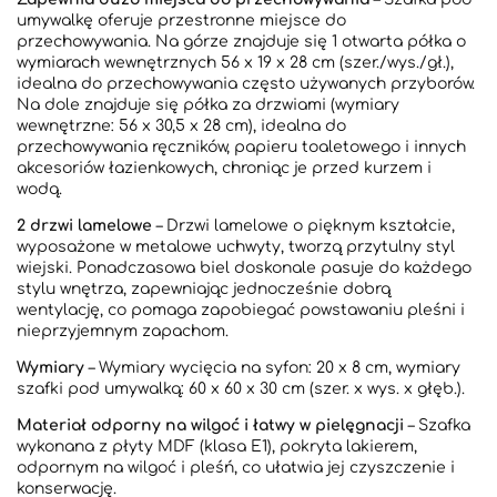
umywalkę oferuje przestronne miejsce do
przechowywania. Na górze znajduje się 1 otwarta półka o
wymiarach wewnętrznych 56 x 19 x 28 cm (szer./wys./gł.),
idealna do przechowywania często używanych przyborów.
Na dole znajduje się półka za drzwiami (wymiary
wewnętrzne: 56 x 30,5 x 28 cm), idealna do
przechowywania ręczników, papieru toaletowego i innych
akcesoriów łazienkowych, chroniąc je przed kurzem i
wodą.
2 drzwi lamelowe
– Drzwi lamelowe o pięknym kształcie,
wyposażone w metalowe uchwyty, tworzą przytulny styl
wiejski. Ponadczasowa biel doskonale pasuje do każdego
stylu wnętrza, zapewniając jednocześnie dobrą
wentylację, co pomaga zapobiegać powstawaniu pleśni i
nieprzyjemnym zapachom.
Wymiary
– Wymiary wycięcia na syfon: 20 x 8 cm, wymiary
szafki pod umywalką: 60 x 60 x 30 cm (szer. x wys. x głęb.).
Materiał odporny na wilgoć i łatwy w pielęgnacji
– Szafka
wykonana z płyty MDF (klasa E1), pokryta lakierem,
odpornym na wilgoć i pleśń, co ułatwia jej czyszczenie i
konserwację.