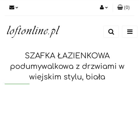
(
0
)
Zaloguj się
Zarejestruj się
Dodaj zgłoszenie
SZAFKA ŁAZIENKOWA
podumywalkowa z drzwiami w
wiejskim stylu, biała