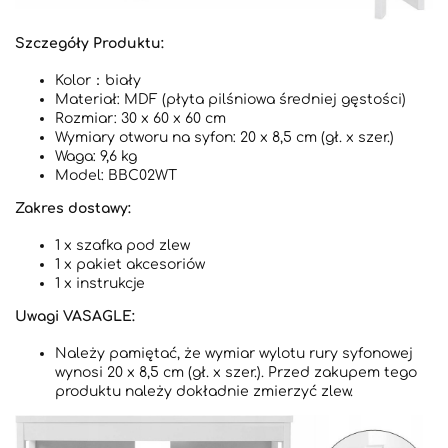
Szczegóły Produktu:
Kolor：biały
Materiał: MDF (płyta pilśniowa średniej gęstości)
Rozmiar: 30 x 60 x 60 cm
Wymiary otworu na syfon: 20 x 8,5 cm (gł. x szer.)
Waga: 9,6 kg
Model: BBC02WT
Zakres dostawy:
1 x szafka pod zlew
1 x pakiet akcesoriów
1 x instrukcje
Uwagi VASAGLE:
Należy pamiętać, że wymiar wylotu rury syfonowej
wynosi 20 x 8,5 cm (gł. x szer.). Przed zakupem tego
produktu należy dokładnie zmierzyć zlew.