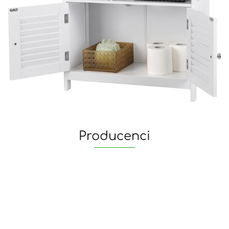
Producenci
yaheetech