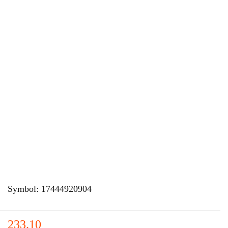
Symbol:
17444920904
233.10