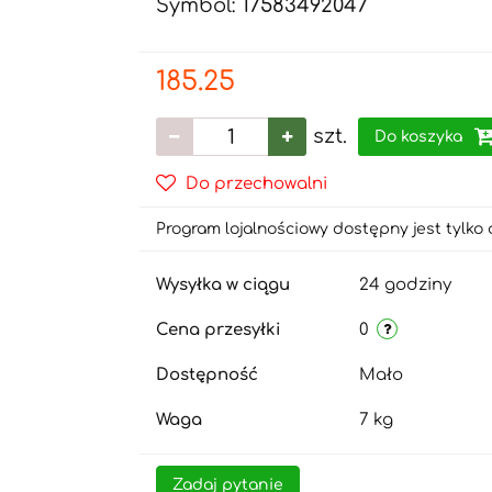
Symbol:
17583492047
185.25
szt.
Do koszyka
Do przechowalni
Program lojalnościowy dostępny jest tylko 
Wysyłka w ciągu
24 godziny
Cena przesyłki
0
Dostępność
Mało
Waga
7 kg
Zadaj pytanie