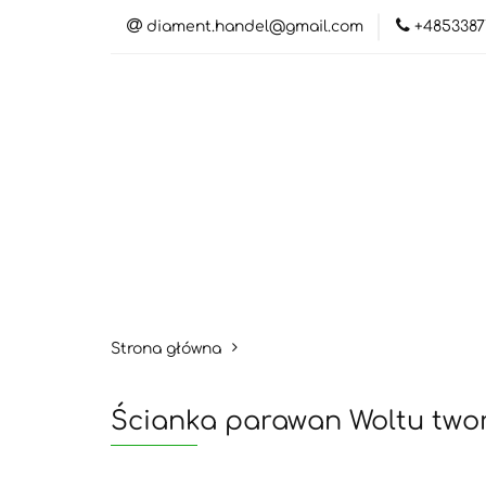
diament.handel@gmail.com
+4853387
Kateg
Katego
Strona główna
Ścianka parawan Woltu twor