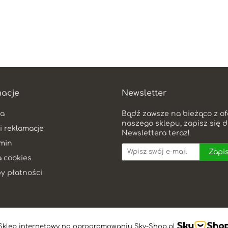
macje
Newsletter
a
Bądź zawsze na bieżąco z of
naszego sklepu, zapisz się 
i reklamacje
Newslettera teraz!
min
a cookies
y płatności
Sklep internetowy na oprogramowaniu Sky-Shop.pl