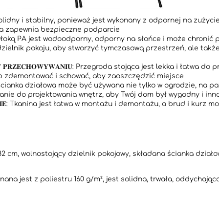
jest solidny i stabilny, ponieważ jest wykonany z odpornej na zuży
owa zapewnia bezpieczne podparcie
U z powłoką PA jest wodoodporny, odporny na słońce i może chro
zielnik pokoju, aby stworzyć tymczasową przestrzeń, ale także
 Ł𝐀𝐓𝐖𝐘 𝐖 𝐏𝐑𝐙𝐄𝐂𝐇𝐎𝐖𝐘𝐖𝐀𝐍𝐈𝐔: Przegroda stojąca jest lekka i 
ub zdemontować i schować, aby zaoszczędzić miejsce
𝐍Ą𝐓𝐑𝐙: Ścianka działowa może być używana nie tylko w ogrodzie, na 
ązanie do projektowania wnętrz, aby Twój dom był wygodny i in
𝐒𝐙𝐂𝐙𝐄𝐍𝐈𝐄: Tkanina jest łatwa w montażu i demontażu, a brud i
cm, wolnostojący dzielnik pokojowy, składana ścianka działo
nana jest z poliestru 160 g/m², jest solidna, trwała, oddychają