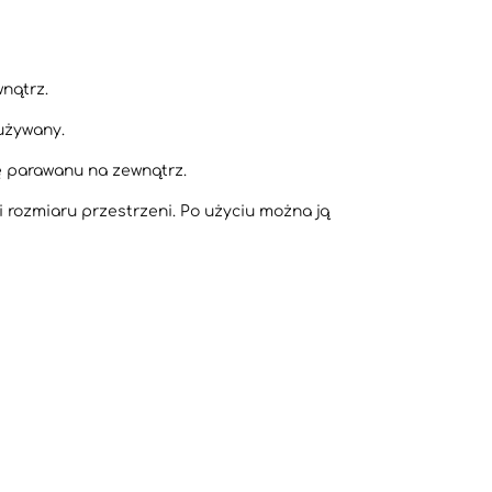
nątrz.
używany.
ię parawanu na zewnątrz.
rozmiaru przestrzeni. Po użyciu można ją