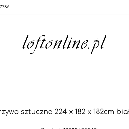
7756
orie
Nowości
Bestsellery
OUTLET
Blo
rie
Nowości
Bestsellery
OUTLET
Blog
zywo sztuczne 224 x 182 x 182cm bia