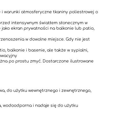
cie i warunki atmosferyczne tkaniny poliestrowej o
nić przed intensywnym światłem słonecznym w
 jako ekran prywatności na balkonie lub patio,
łatwa do przenoszenia w dowolne miejsce. Gdy nie jest
patio, balkonie i basenie, ale także w sypialni,
nowacyjny
 kurz można po prostu zmyć. Dostarczone ilustrowane
wa, do użytku wewnętrznego i zewnętrznego,
ca, wodoodporna i nadaje się do użytku