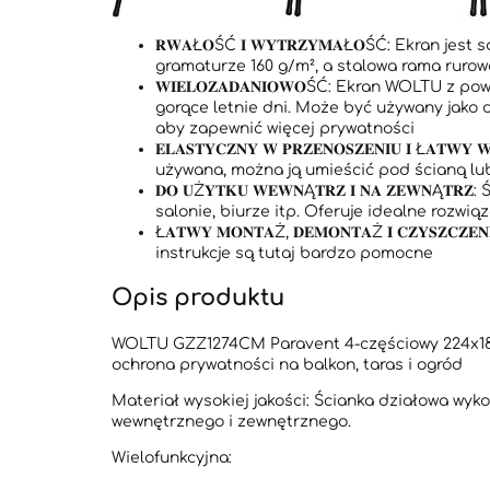
𝐑𝐖𝐀Ł𝐎ŚĆ 𝐈 𝐖𝐘𝐓𝐑𝐙𝐘𝐌𝐀Ł𝐎ŚĆ: Ekran 
gramaturze 160 g/m², a stalowa rama rur
𝐖𝐈𝐄𝐋𝐎𝐙𝐀𝐃𝐀𝐍𝐈𝐎𝐖𝐎ŚĆ: Ekran WOLT
gorące letnie dni. Może być używany jako d
aby zapewnić więcej prywatności
𝐄𝐋𝐀𝐒𝐓𝐘𝐂𝐙𝐍𝐘 𝐖 𝐏𝐑𝐙𝐄𝐍𝐎𝐒𝐙𝐄𝐍𝐈𝐔 𝐈
używana, można ją umieścić pod ścianą l
𝐃𝐎 𝐔Ż𝐘𝐓𝐊𝐔 𝐖𝐄𝐖𝐍Ą𝐓𝐑𝐙 𝐈 𝐍𝐀 𝐙𝐄𝐖
salonie, biurze itp. Oferuje idealne rozwi
Ł𝐀𝐓𝐖𝐘 𝐌𝐎𝐍𝐓𝐀Ż, 𝐃𝐄𝐌𝐎𝐍𝐓𝐀Ż 𝐈 𝐂𝐙
instrukcje są tutaj bardzo pomocne
Opis produktu
WOLTU GZZ1274CM Paravent 4-częściowy 224x182 
ochrona prywatności na balkon, taras i ogród
Materiał wysokiej jakości: Ścianka działowa wyko
wewnętrznego i zewnętrznego.
Wielofunkcyjna: