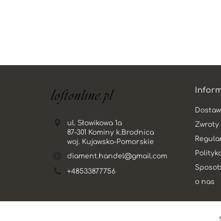
Infor
Dostaw
ul. Słowikowa 1a
Zwroty 
87-301 Kominy k.Brodnica
Regula
woj. Kujawsko-Pomorskie
Polityk
diament.handel@gmail.com
Sposob
+48533877756
o nas