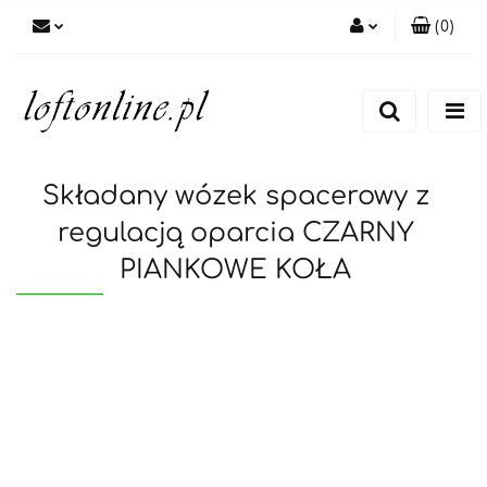
(
0
)
Zaloguj się
Zarejestruj się
Dodaj zgłoszenie
Składany wózek spacerowy z
regulacją oparcia CZARNY
PIANKOWE KOŁA