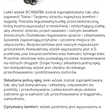
Lekki wózek BC10067BK został zaprojektowany tak, aby
zapewnić Tobie i Twojemu dziecku najwyższy komfort i
wygodę. Posiada regulowaną budkę przeciwsłoneczną,
którą można wyposażyć w moskitierę i oddychającą siatkę,
aby chronić dziecko przed owadami i ostrym światłem
słonecznym. Dodatkowo regulowane oparcie i zdejmowany
śpiworek zapewniają przytulne i szczelne miejsce do
odpoczynku. Bezpieczeństwo jest naszym najwyższym
priorytetem. Kompaktowy wózek wyposażony jest w 5-
punktowy pas bezpieczeństwa oraz hamulec tylnego koła.
Przednie obrotowe koła pozwalają na łatwe manewrowanie
na różnych drogach. Dzięki funkcji składania jedną ręką
ten kompaktowy wózek jest idealny do łatwego
przechowywania i podróżowania rodziców.
Składanie jedną ręką:
lekki wózek został zaprojektowany
tak, aby był kompaktowy i składany, odpowiedni do
podróży i przechowywania. Lekka konstrukcja ułatwia
zabranie go w samolot lub przechowywanie w bagażniku
samochodu.
Optymalny komfort
: wózek podróżny jest wyposażony w