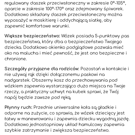
regulowany daszek przeciwsłoneczny w zakresie 0°-105°,
oparcie w zakresie 100°-170° oraz zdejmowany śpiworek.
Dodatkowo składany daszek przeciwsłoneczny można
wyposażyć w moskitierę i oddychającą siatkę, aby
zapewnić komfortowe warunki.
Większe bezpieczeństwo:
Wózek posiada 5-punktowy pas
bezpieczeństwa, który dba o bezpieczeństwo Twojego
dziecka. Dodatkowo okienko podglądowe pozwala mieć
oko na malucha i mieć pewność, że jest ono bezpieczne i
chronione.
Szczegóły przyjazne dla rodziców
: Pozostań w kontakcie i
nie używaj rąk dzięki dołączonemu paskowi na
nadgarstek. Obszerny kosz do przechowywania pod
wózkiem zapewnia wystarczająco dużo miejsca na Twoje
rzeczy, a praktyczny uchwyt na kubek sprawi, że Twój
napój będzie zawsze pod ręką.
Płynny ruch:
Przednie uniwersalne koła są gładkie i
odporne na zużycie, co sprawia, że ​​wózek dziecięcy jest
łatwy w manewrowaniu i zapewnia dziecku wygodną jazdę.
Dodatkowo jednostopniowy układ hamulcowy zapewnia
szybkie zatrzymanie i zwiększa bezpieczeństwo.