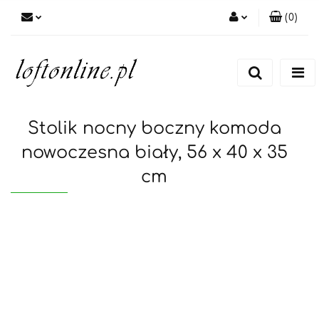
(
0
)
Zaloguj się
Zarejestruj się
Dodaj zgłoszenie
Stolik nocny boczny komoda
nowoczesna biały, 56 x 40 x 35
cm