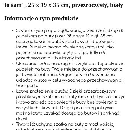
to sam", 25 x 19 x 35 cm, przezroczysty, biały
Informacje o tym produkcie
Stwórz czystą i uporządkowaną przestrzeń: dzięki 8
pudełkom na buty (szer. 25 x wys. 19 x gł. 35 cm)
uporządkowanie butów sportowych i butów jest
łatwe. Pudełka można również wykorzystać jako
pojemniki na zabawki, płyty CD, pudełka do
przechowywania lub witryny itd
Układanie jedno na drugim: Dzięki prostej blokadzie
pudełek na buty Twoje miejsce do przechowywania
jest zwielokrotnione. Organizery na buty można
układać w stos w celu wygodnego przechowywania i
transportu
Łatwe znalezienie butów: Dzięki przezroczystym
plastikowym szafkom na buty można łatwo zobaczyć
i łatwo znaleźć odpowiednie buty bez otwierania
wszystkich skrzynek. Dzięki przedniej pokrywie
można łatwo uzyskać dostęp do butów i zamknąć
drzwi
Trwałość: uchylna szafka na buty z możliwością
układania w stos jest wykonana ze stabilnego,