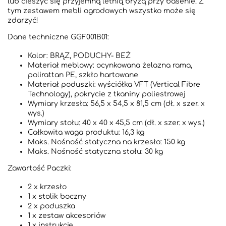
lub cieszyć się przyjemną letnią bryzą przy basenie. Z
tym zestawem mebli ogrodowych wszystko może się
zdarzyć!
Dane techniczne GGF001B01:
Kolor: BRĄZ, PODUCHY- BEŻ
Materiał meblowy: ocynkowana żelazna rama,
polirattan PE, szkło hartowane
Materiał poduszki: wyściółka VFT (Vertical Fibre
Technology), pokrycie z tkaniny poliestrowej
Wymiary krzesła: 56,5 x 54,5 x 81,5 cm (dł. x szer. x
wys.)
Wymiary stołu: 40 x 40 x 45,5 cm (dł. x szer. x wys.)
Całkowita waga produktu: 16,3 kg
Maks. Nośność statyczna na krzesło: 150 kg
Maks. Nośność statyczna stołu: 30 kg
Zawartość Paczki:
2 x krzesło
1 x stolik boczny
2 x poduszka
1 x zestaw akcesoriów
1 x instrukcje