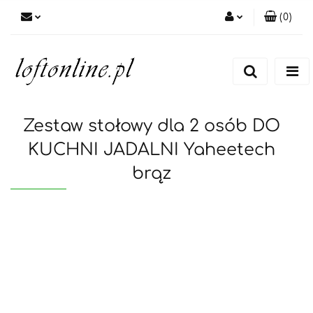
(
0
)
Zaloguj się
Zarejestruj się
Dodaj zgłoszenie
Zestaw stołowy dla 2 osób DO
KUCHNI JADALNI Yaheetech
brąz