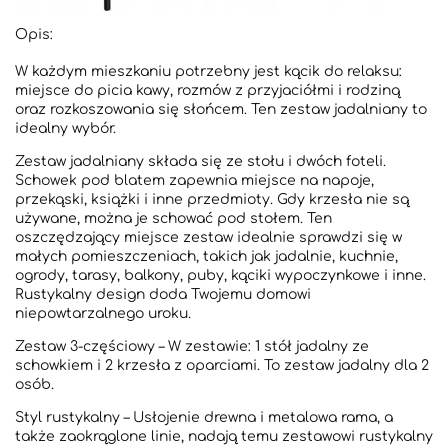
Opis:
W każdym mieszkaniu potrzebny jest kącik do relaksu:
miejsce do picia kawy, rozmów z przyjaciółmi i rodziną
oraz rozkoszowania się słońcem. Ten zestaw jadalniany to
idealny wybór.
Zestaw jadalniany składa się ze stołu i dwóch foteli.
Schowek pod blatem zapewnia miejsce na napoje,
przekąski, książki i inne przedmioty. Gdy krzesła nie są
używane, można je schować pod stołem. Ten
oszczędzający miejsce zestaw idealnie sprawdzi się w
małych pomieszczeniach, takich jak jadalnie, kuchnie,
ogrody, tarasy, balkony, puby, kąciki wypoczynkowe i inne.
Rustykalny design doda Twojemu domowi
niepowtarzalnego uroku.
Zestaw 3-częściowy – W zestawie: 1 stół jadalny ze
schowkiem i 2 krzesła z oparciami. To zestaw jadalny dla 2
osób.
Styl rustykalny – Usłojenie drewna i metalowa rama, a
także zaokrąglone linie, nadają temu zestawowi rustykalny