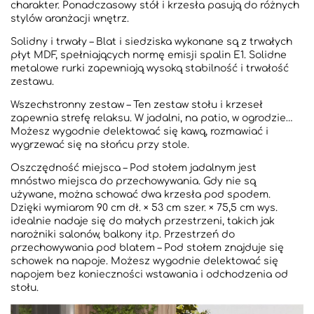
charakter. Ponadczasowy stół i krzesła pasują do różnych
stylów aranżacji wnętrz.
Solidny i trwały – Blat i siedziska wykonane są z trwałych
płyt MDF, spełniających normę emisji spalin E1. Solidne
metalowe rurki zapewniają wysoką stabilność i trwałość
zestawu.
Wszechstronny zestaw – Ten zestaw stołu i krzeseł
zapewnia strefę relaksu. W jadalni, na patio, w ogrodzie…
Możesz wygodnie delektować się kawą, rozmawiać i
wygrzewać się na słońcu przy stole.
Oszczędność miejsca – Pod stołem jadalnym jest
mnóstwo miejsca do przechowywania. Gdy nie są
używane, można schować dwa krzesła pod spodem.
Dzięki wymiarom 90 cm dł. × 53 cm szer. × 75,5 cm wys.
idealnie nadaje się do małych przestrzeni, takich jak
narożniki salonów, balkony itp. Przestrzeń do
przechowywania pod blatem – Pod stołem znajduje się
schowek na napoje. Możesz wygodnie delektować się
napojem bez konieczności wstawania i odchodzenia od
stołu.