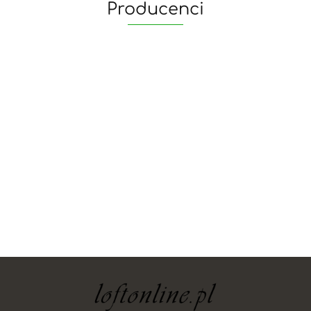
Producenci
yaheetech