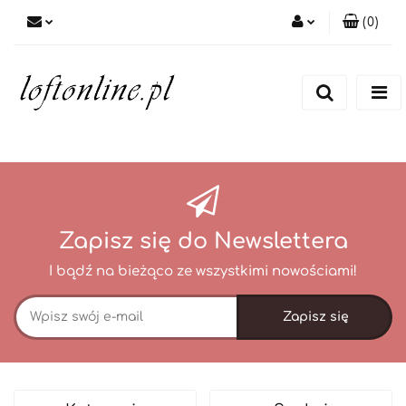
(
0
)
Zaloguj się
Zarejestruj się
Dodaj zgłoszenie
Zapisz się do Newslettera
I bądź na bieżąco ze wszystkimi nowościami!