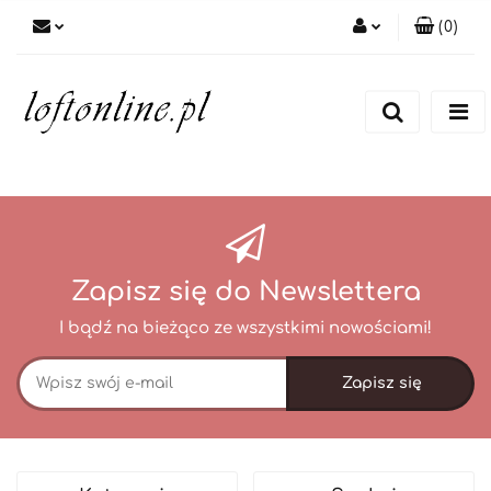
(
0
)
Zaloguj się
Zarejestruj się
Dodaj zgłoszenie
Zapisz się do Newslettera
I bądź na bieżąco ze wszystkimi nowościami!