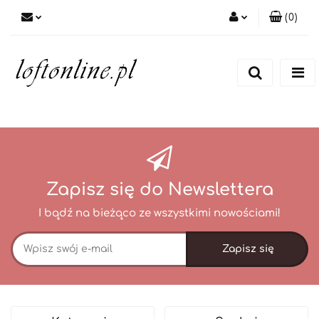
(
0
)
Zaloguj się
Zarejestruj się
Dodaj zgłoszenie
Zapisz się do Newslettera
I bądź na bieżąco ze wszystkimi nowościami!