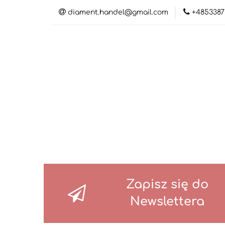
diament.handel@gmail.com
+4853387
Kateg
Katego
Zapisz się do
Newslettera