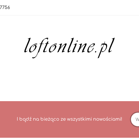
7756
orie
Nowości
Bestsellery
OUTLET
Blo
rie
Nowości
Bestsellery
OUTLET
Blog
I bądź na bieżąco ze wszystkimi nowościami!