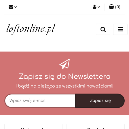
(
0
)
Zaloguj się
Zarejestruj się
Dodaj zgłoszenie
Zapisz się do Newslettera
I bądź na bieżąco ze wszystkimi nowościami!