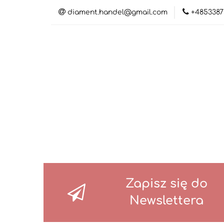
diament.handel@gmail.com
+4853387
Kateg
Katego
Zapisz się do
Newslettera