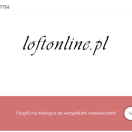
7756
orie
Nowości
Bestsellery
OUTLET
Blo
rie
Nowości
Bestsellery
OUTLET
Blog
I bądź na bieżąco ze wszystkimi nowościami!